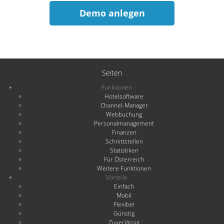
Demo anlegen
Seiten
Funktionen
Hotelsoftware
Channel-Manager
Webbuchung
Personalmanagement
Finanzen
Schnittstellen
Statistiken
Für Österreich
Weitere Funktionen
Vorteile
Einfach
Mobil
Flexibel
Günstig
Zuverlässig