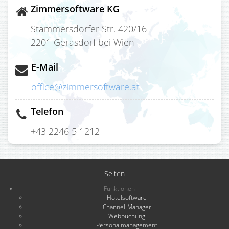
Zimmersoftware KG
Stammersdorfer Str. 420/16
2201 Gerasdorf bei Wien
E-Mail
office@zimmersoftware.at
Telefon
+43 2246 5 1212
Seiten
Funktionen
Hotelsoftware
Channel-Manager
Webbuchung
Personalmanagement