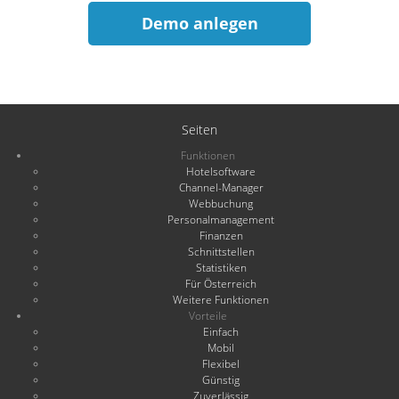
Demo anlegen
Seiten
Funktionen
Hotelsoftware
Channel-Manager
Webbuchung
Personalmanagement
Finanzen
Schnittstellen
Statistiken
Für Österreich
Weitere Funktionen
Vorteile
Einfach
Mobil
Flexibel
Günstig
Zuverlässig